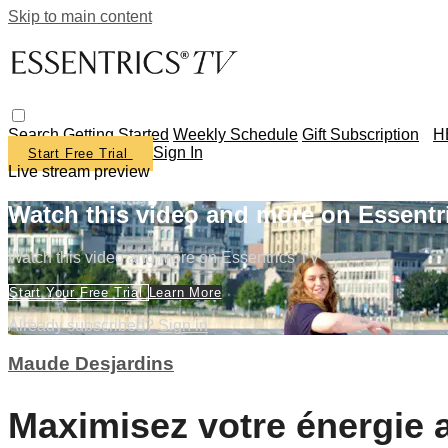
Skip to main content
Search
Getting Started
Weekly Schedule
Gift Subscription
H
Sign In
Start Free Trial
Live stream preview
Watch this video and more on Essentr
Watch this video and more on Essentrics TV
Start Your Free Trial
Learn More
Already subscribed?
Sign in
Maude Desjardins
Maximisez votre énergie 