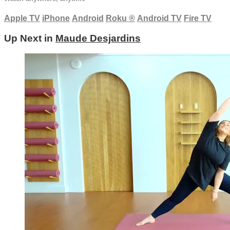
Apple TV
iPhone
Android
Roku
®
Android TV
Fire TV
Up Next in
Maude Desjardins