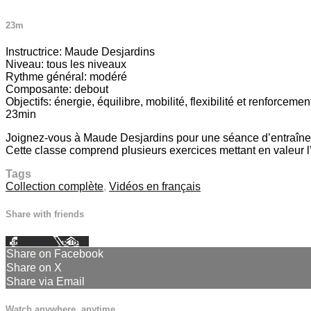
23m
Instructrice: Maude Desjardins
Niveau: tous les niveaux
Rythme général: modéré
Composante: debout
Objectifs: énergie, équilibre, mobilité, flexibilité et renforceme
23min
Joignez-vous à Maude Desjardins pour une séance d’entraînemen
Cette classe comprend plusieurs exercices mettant en valeur l’
Tags
Collection complète
,
Vidéos en français
Share with friends
Facebook
X
Email
Share on Facebook
Share on X
Share via Email
Watch anywhere, anytime