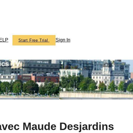
ELP
Sign In
Start Free Trial
ics TV
avec Maude Desjardins