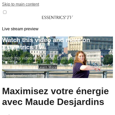
Skip to main content
Live stream preview
Watch this video and more on
Essentrics TV
Watch this video and more on Essentrics TV
Start Your Free Trial
Learn More
Already subscribed?
Sign in
Maximisez votre énergie
avec Maude Desjardins