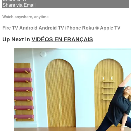
Share via Email
Watch anywhere, anytime
Fire TV
Android
Android TV
iPhone
Roku
®
Apple TV
Up Next in
VIDÉOS EN FRANÇAIS