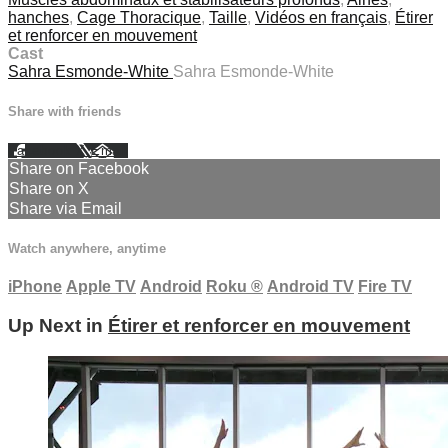
hanches
,
Cage Thoracique
,
Taille
,
Vidéos en français
,
Étirer
et renforcer en mouvement
Cast
Sahra Esmonde-White
Sahra Esmonde-White
Share with friends
Facebook
X
Email
Share on Facebook
Share on X
Share via Email
Watch anywhere, anytime
iPhone
Apple TV
Android
Roku
®
Android TV
Fire TV
Up Next in
Étirer et renforcer en mouvement