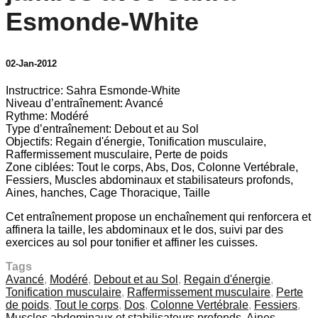
Esmonde-White
02-Jan-2012
Instructrice: Sahra Esmonde-White
Niveau d’entraînement: Avancé
Rythme: Modéré
Type d’entraînement: Debout et au Sol
Objectifs: Regain d'énergie, Tonification musculaire,
Raffermissement musculaire, Perte de poids
Zone ciblées: Tout le corps, Abs, Dos, Colonne Vertébrale,
Fessiers, Muscles abdominaux et stabilisateurs profonds,
Aines, hanches, Cage Thoracique, Taille
Cet entraînement propose un enchaînement qui renforcera et
affinera la taille, les abdominaux et le dos, suivi par des
exercices au sol pour tonifier et affiner les cuisses.
Tags
Avancé
,
Modéré
,
Debout et au Sol
,
Regain d'énergie
,
Tonification musculaire
,
Raffermissement musculaire
,
Perte
de poids
,
Tout le corps
,
Dos
,
Colonne Vertébrale
,
Fessiers
,
Muscles abdominaux et stabilisateurs profonds
,
Aines
,