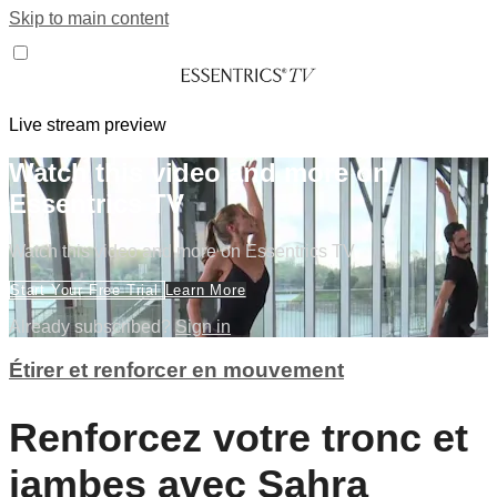
Skip to main content
Live stream preview
Watch this video and more on
Essentrics TV
Watch this video and more on Essentrics TV
Start Your Free Trial
Learn More
Already subscribed?
Sign in
Étirer et renforcer en mouvement
Renforcez votre tronc et
jambes avec Sahra