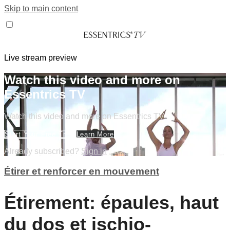
Skip to main content
Live stream preview
Watch this video and more on
Essentrics TV
Watch this video and more on Essentrics TV
Start Your Free Trial
Learn More
Already subscribed?
Sign in
Étirer et renforcer en mouvement
Étirement: épaules, haut
du dos et ischio-