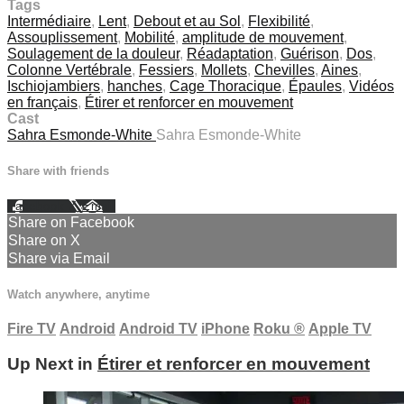
Tags
Intermédiaire
,
Lent
,
Debout et au Sol
,
Flexibilité
,
Assouplissement
,
Mobilité
,
amplitude de mouvement
,
Soulagement de la douleur
,
Réadaptation
,
Guérison
,
Dos
,
Colonne Vertébrale
,
Fessiers
,
Mollets
,
Chevilles
,
Aines
,
Ischiojambiers
,
hanches
,
Cage Thoracique
,
Épaules
,
Vidéos
en français
,
Étirer et renforcer en mouvement
Cast
Sahra Esmonde-White
Sahra Esmonde-White
Share with friends
Facebook
X
Email
Share on Facebook
Share on X
Share via Email
Watch anywhere, anytime
Fire TV
Android
Android TV
iPhone
Roku
®
Apple TV
Up Next in
Étirer et renforcer en mouvement