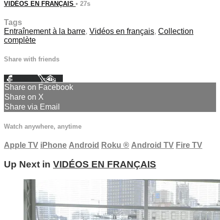
VIDÉOS EN FRANÇAIS
• 27s
Tags
Entraînement à la barre
,
Vidéos en français
,
Collection
complète
Share with friends
Facebook
X
Email
Share on Facebook
Share on X
Share via Email
Watch anywhere, anytime
Apple TV
iPhone
Android
Roku
®
Android TV
Fire TV
Up Next in
VIDÉOS EN FRANÇAIS