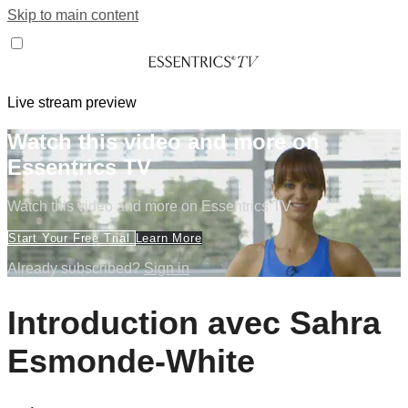
Skip to main content
Live stream preview
Watch this video and more on
Essentrics TV
Watch this video and more on Essentrics TV
Start Your Free Trial
Learn More
Already subscribed?
Sign in
Introduction avec Sahra
Esmonde-White