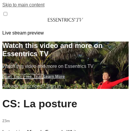
Skip to main content
Live stream preview
Watch this video and more on
Essentrics TV
Watch this video and more on Essentrics TV
Start Your Free Trial
Learn More
Already subscribed?
Sign in
CS: La posture
23m