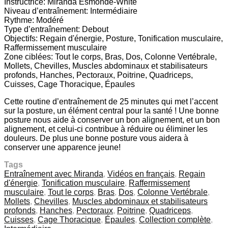
Instructrice: Miranda Esmonde-White
Niveau d’entraînement: Intermédiaire
Rythme: Modéré
Type d’entraînement: Debout
Objectifs: Regain d'énergie, Posture, Tonification musculaire,
Raffermissement musculaire
Zone ciblées: Tout le corps, Bras, Dos, Colonne Vertébrale,
Mollets, Chevilles, Muscles abdominaux et stabilisateurs
profonds, Hanches, Pectoraux, Poitrine, Quadriceps,
Cuisses, Cage Thoracique, Épaules
Cette routine d’entraînement de 25 minutes qui met l’accent
sur la posture, un élément central pour la santé ! Une bonne
posture nous aide à conserver un bon alignement, et un bon
alignement, et celui-ci contribue à réduire ou éliminer les
douleurs. De plus une bonne posture vous aidera à
conserver une apparence jeune!
Tags
Entraînement avec Miranda
,
Vidéos en français
,
Regain
d'énergie
,
Tonification musculaire
,
Raffermissement
musculaire
,
Tout le corps
,
Bras
,
Dos
,
Colonne Vertébrale
,
Mollets
,
Chevilles
,
Muscles abdominaux et stabilisateurs
profonds
,
Hanches
,
Pectoraux
,
Poitrine
,
Quadriceps
,
Cuisses
,
Cage Thoracique
,
Épaules
,
Collection complète
,