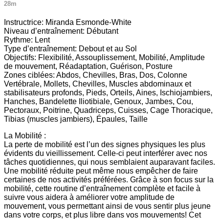
28m
Instructrice: Miranda Esmonde-White
Niveau d’entraînement: Débutant
Rythme: Lent
Type d’entraînement: Debout et au Sol
Objectifs: Flexibilité, Assouplissement, Mobilité, Amplitude
de mouvement, Réadaptation, Guérison, Posture
Zones ciblées: Abdos, Chevilles, Bras, Dos, Colonne
Vertébrale, Mollets, Chevilles, Muscles abdominaux et
stabilisateurs profonds, Pieds, Orteils, Aines, Ischiojambiers,
Hanches, Bandelette Iliotibiale, Genoux, Jambes, Cou,
Pectoraux, Poitrine, Quadriceps, Cuisses, Cage Thoracique,
Tibias (muscles jambiers), Épaules, Taille
La Mobilité :
La perte de mobilité est l’un des signes physiques les plus
évidents du vieillissement. Celle-ci peut interférer avec nos
tâches quotidiennes, qui nous semblaient auparavant faciles.
Une mobilité réduite peut même nous empêcher de faire
certaines de nos activités préférées. Grâce à son focus sur la
mobilité, cette routine d’entraînement complète et facile à
suivre vous aidera à améliorer votre amplitude de
mouvement, vous permettant ainsi de vous sentir plus jeune
dans votre corps, et plus libre dans vos mouvements! Cet