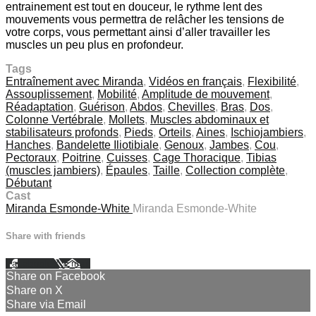
entrainement est tout en douceur, le rythme lent des
mouvements vous permettra de relâcher les tensions de
votre corps, vous permettant ainsi d’aller travailler les
muscles un peu plus en profondeur.
Tags
Entraînement avec Miranda
,
Vidéos en français
,
Flexibilité
,
Assouplissement
,
Mobilité
,
Amplitude de mouvement
,
Réadaptation
,
Guérison
,
Abdos
,
Chevilles
,
Bras
,
Dos
,
Colonne Vertébrale
,
Mollets
,
Muscles abdominaux et
stabilisateurs profonds
,
Pieds
,
Orteils
,
Aines
,
Ischiojambiers
,
Hanches
,
Bandelette Iliotibiale
,
Genoux
,
Jambes
,
Cou
,
Pectoraux
,
Poitrine
,
Cuisses
,
Cage Thoracique
,
Tibias
(muscles jambiers)
,
Épaules
,
Taille
,
Collection complète
,
Débutant
Cast
Miranda Esmonde-White
Miranda Esmonde-White
Share with friends
Facebook
X
Email
Share on Facebook
Share on X
Share via Email